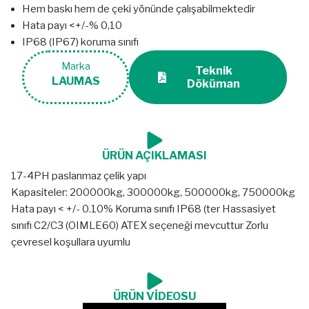
Hem baskı hem de çeki yönünde çalışabilmektedir
Hata payı <+/-% 0,10
IP68 (IP67) koruma sınıfı
Marka
Teknik
LAUMAS
Döküman
ÜRÜN AÇIKLAMASI
17-4PH paslanmaz çelik yapı
Kapasiteler: 200000kg, 300000kg, 500000kg, 750000kg
Hata payı < +/- 0.10% Koruma sınıfı IP68 (ter Hassasiyet
sınıfı C2/C3 (OIMLE60) ATEX seçeneği mevcuttur Zorlu
çevresel koşullara uyumlu
ÜRÜN VİDEOSU