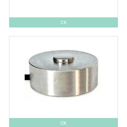
CX
CK