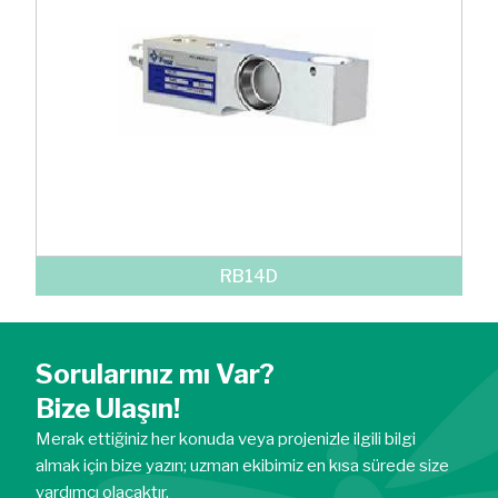
RB14D
Sorularınız mı Var?
Bize Ulaşın!
Merak ettiğiniz her konuda veya projenizle ilgili bilgi
almak için bize yazın; uzman ekibimiz en kısa sürede size
yardımcı olacaktır.