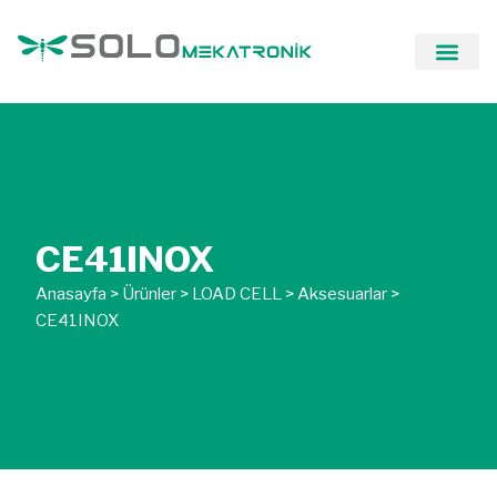
CE41INOX
Anasayfa
>
Ürünler
>
LOAD CELL
>
Aksesuarlar
>
CE41INOX