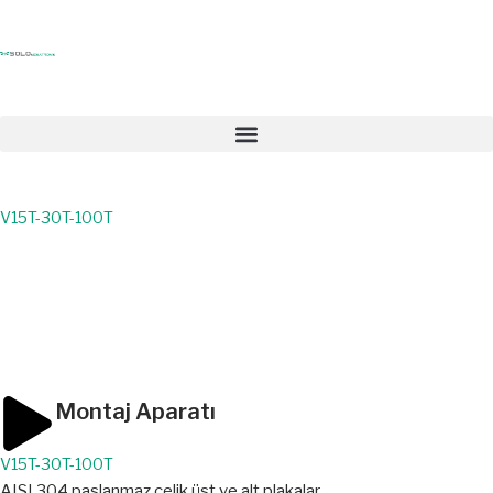
V15T-30T-100T
Anasayfa
>
Ürünler
>
LOAD CELL
>
Montaj Aparatı
>
V15T-30T-100T
Montaj Aparatı
V15T-30T-100T
AISI 304 paslanmaz çelik üst ve alt plakalar.