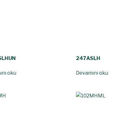
SLHUN
247ASLH
ını oku
Devamını oku