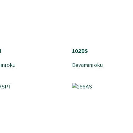
H
102BS
ını oku
Devamını oku