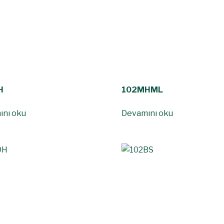
H
102MHML
ını oku
Devamını oku