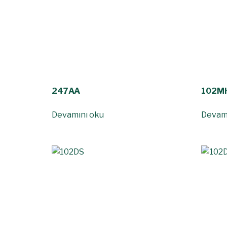
247AA
102M
Devamını oku
Devam