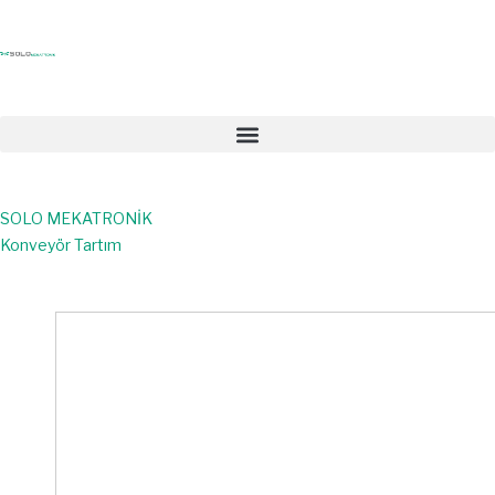
SOLO MEKATRONİK
Konveyör Tartım
Anasayfa
>
Ürünler
>
Konveyör Tartım