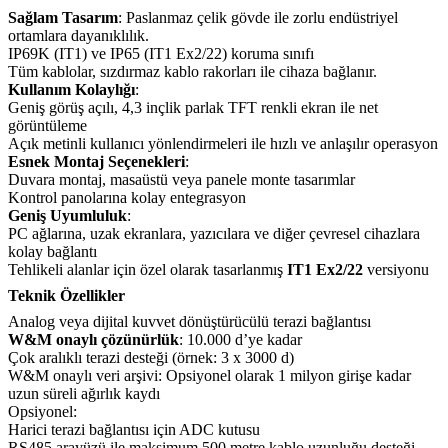
Sağlam Tasarım
: Paslanmaz çelik gövde ile zorlu endüstriyel
ortamlara dayanıklılık.
IP69K (IT1) ve IP65 (IT1 Ex2/22) koruma sınıfı
Tüm kablolar, sızdırmaz kablo rakorları ile cihaza bağlanır.
Kullanım Kolaylığı
:
Geniş görüş açılı, 4,3 inçlik parlak TFT renkli ekran ile net
görüntüleme
Açık metinli kullanıcı yönlendirmeleri ile hızlı ve anlaşılır operasyon
Esnek Montaj Seçenekleri
:
Duvara montaj, masaüstü veya panele monte tasarımlar
Kontrol panolarına kolay entegrasyon
Geniş Uyumluluk
:
PC ağlarına, uzak ekranlara, yazıcılara ve diğer çevresel cihazlara
kolay bağlantı
Tehlikeli alanlar için özel olarak tasarlanmış
IT1 Ex2/22
versiyonu
Teknik Özellikler
Analog veya dijital kuvvet dönüştürücülü terazi bağlantısı
W&M onaylı çözünürlük
: 10.000 d’ye kadar
Çok aralıklı terazi desteği (örnek: 3 x 3000 d)
W&M onaylı veri arşivi: Opsiyonel olarak 1 milyon girişe kadar
uzun süreli ağırlık kaydı
Opsiyonel:
Harici terazi bağlantısı için ADC kutusu
RS485 arayüzü ile maksimum 500 metre kablo uzunluğu desteği