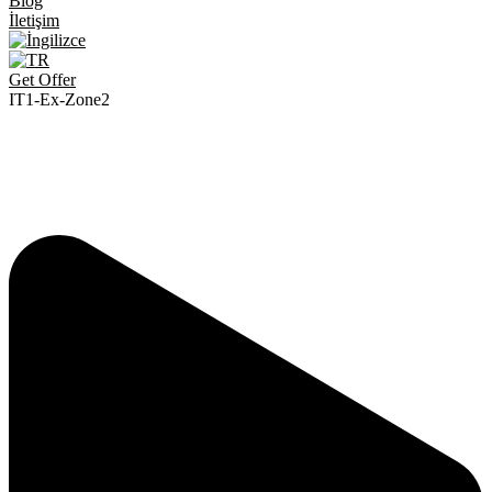
Blog
İletişim
Get Offer
IT1-Ex-Zone2
>
>
>
Anasayfa
Ürünler
ELEKTRONİK ÜRÜNLER
>
IT1-Ex-Zone2
Ex-Proof Göstergeler