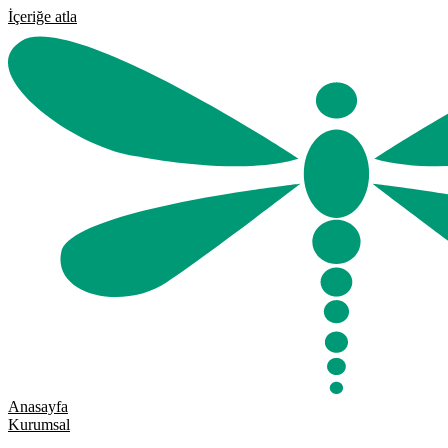
İçeriğe atla
Anasayfa
Kurumsal