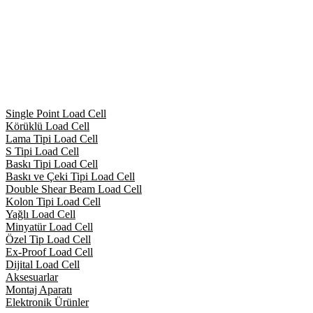
Single Point Load Cell
Körüklü Load Cell
Lama Tipi Load Cell
S Tipi Load Cell
Baskı Tipi Load Cell
Baskı ve Çeki Tipi Load Cell
Double Shear Beam Load Cell
Kolon Tipi Load Cell
Yağlı Load Cell
Minyatür Load Cell
Özel Tip Load Cell
Ex-Proof Load Cell
Dijital Load Cell
Aksesuarlar
Montaj Aparatı
Elektronik Ürünler